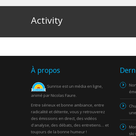
Activity
À propos
Dern
Nor
Sunrise est un média en ligne,
éme
animé par Nicolas Faure.
Entre sérieux et bonne ambiance, entre
Chut
radicalité et détente, vous y retrouverez
une
des émissions en direct, des vidéos
d'analyse, des débats, des entretiens… et
Mor
toujours de la bonne humeur !
ski