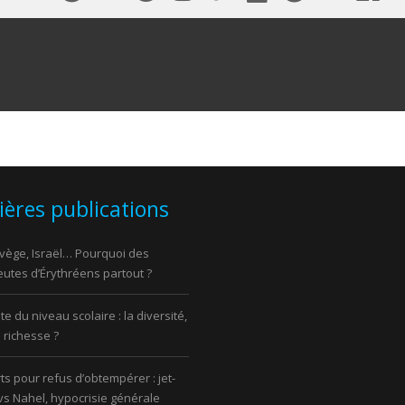
ières publications
vège, Israël… Pourquoi des
utes d’Érythréens partout ?
e du niveau scolaire : la diversité,
 richesse ?
ts pour refus d’obtempérer : jet-
 vs Nahel, hypocrisie générale