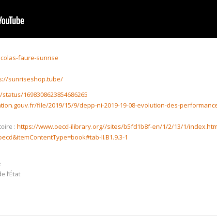
nicolas-faure-sunrise
s://sunriseshop.tube/
d/status/1698308623854686265
tion.gouv.fr/file/2019/15/9/depp-ni-2019-19-08-evolution-des-performance
oire :
https://www.oecd-ilibrary.org//sites/b5fd1b8f-en/1/2/13/1/index.ht
cd&itemContentType=book#tab-II.B1.9.3-1
e
e l’État