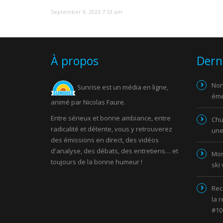
September 9, 2023 7:53 am
À propos
Dern
Nor
Sunrise est un média en ligne,
éme
animé par Nicolas Faure.
Entre sérieux et bonne ambiance, entre
Chut
radicalité et détente, vous y retrouverez
une
des émissions en direct, des vidéos
d'analyse, des débats, des entretiens… et
Mor
toujours de la bonne humeur !
ski
Rec
la 
#10