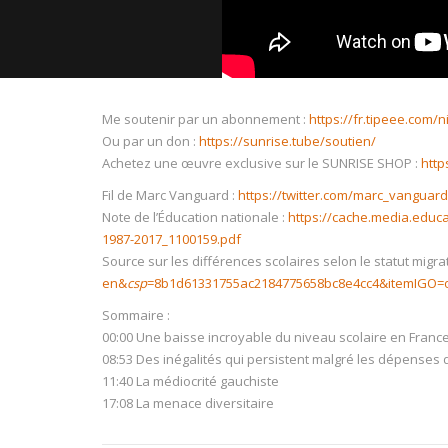
Me soutenir par un abonnement :
https://fr.tipeee.com/
Ou par un don :
https://sunrise.tube/soutien/
Achetez une œuvre exclusive sur le SUNRISE SHOP :
http
NOW PLAYING
Fil de Marc Vanguard :
https://twitter.com/marc_vanguar
Note de l’Éducation nationale :
https://cache.media.educa
1987-2017_1100159.pdf
Source sur les différences scolaires selon le statut migrat
en&
csp
=8b1d61331755ac2184775658bc8e4cc4&itemIGO=oe
Sommaire :
00:00 Une baisse incroyable du niveau scolaire en Franc
08:53 Des inégalités qui persistent malgré les dépenses d
11:40 La médiocrité gauchiste
17:08 La menace diversitaire