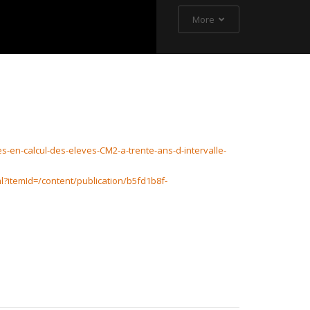
More
s-en-calcul-des-eleves-CM2-a-trente-ans-d-intervalle-
ml?itemId=/content/publication/b5fd1b8f-