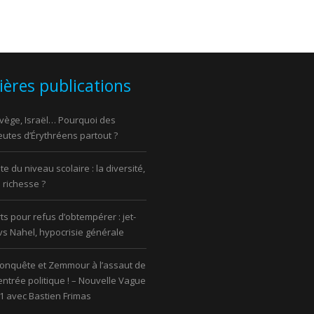
ières publications
vège, Israël… Pourquoi des
utes d’Érythréens partout ?
e du niveau scolaire : la diversité,
 richesse ?
ts pour refus d’obtempérer : jet-
 vs Nahel, hypocrisie générale
onquête et Zemmour à l’assaut de
rentrée politique ! – Nouvelle Vague
1 avec Bastien Frimas