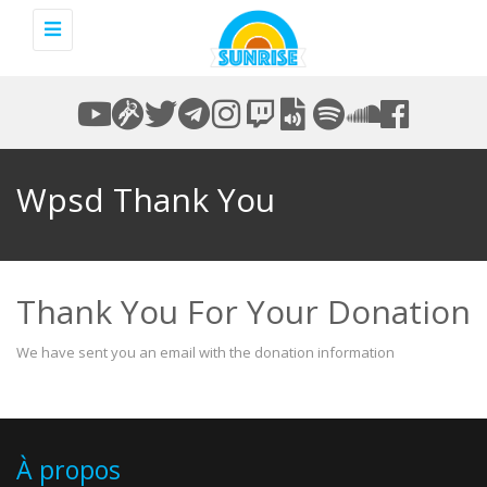
Toggle
navigation
Wpsd Thank You
Thank You For Your Donation
We have sent you an email with the donation information
À propos