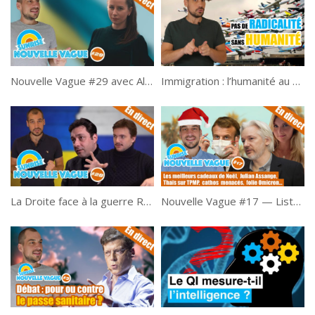
Nouvelle Vague #29 avec Alice Cordier du Collectif Némésis
Immigration : l’humanité au service de la radicalité
La Droite face à la guerre Russie-Ukraine – Nouvelle Vague #28 avec Léonard et Gabriel Robin
Nouvelle Vague #17 — Liste de Noël, Julian Assange, Thaïs sur TPMP, etc.