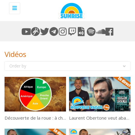
Toggle
navigation
Vidéos
Order by
Découverte de la roue : à chacun son tour
Laurent Obertone veut abattre l’État ! – Nouvelle Vague #30