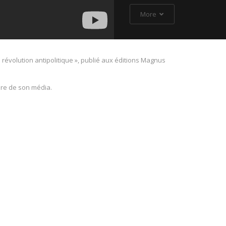
More
révolution antipolitique », publié aux éditions Magnus
ure de son média.