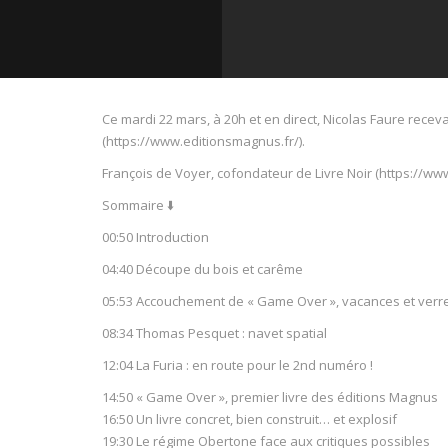
Ce mardi 22 mars, à 20h et en direct, Nicolas Faure rece
(https://www.editionsmagnus.fr/).
François de Voyer, cofondateur de Livre Noir (https://w
NOW PLAYING
Sommaire ⬇️
00:50 Introduction
04:40 Découpe du bois et carême
05:53 Accouchement de « Game Over », vacances et verre
08:34 Thomas Pesquet : navet spatial
12:04 La Furia : en route pour le 2nd numéro !
14:50 « Game Over », premier livre des éditions Magnus
16:50 Un livre concret, bien construit… et explosif
19:30 Le régime Obertone face aux critiques possibles