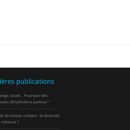
ières publications
vège, Israël… Pourquoi des
utes d’Érythréens partout ?
e du niveau scolaire : la diversité,
 richesse ?