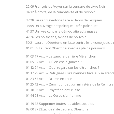
22:09 François de Voyer sur la censure de Livre Noir
34:32 À droite, de la combativité et de l’espoir
37:28 Laurent Obertone face à Henry de Lesquen
38:59 Un ouvrage antipolitique… très politique !
41:37 Un livre contre la démocratie et la masse
47:26 Les politiciens, avides de pouvoir
50:21 Laurent Obertone en lutte contre le laxisme judiciai
01:01:05 Laurent Obertone avec les pleins pouvoirs
01:03:17 Actu – La gauche derrière Mélenchon
01:05:37 Actu – Où en est la gauche ?
01:12:24 Actu – Quel regard sur les ultra-riches ?
01:17:25 Actu – Réfugiées ukrainiennes face aux migrant
01:23:57 Actu – Drame en Italie
01:25:12 Actu – Zemmour veut un ministère de la Remigra
01:38:02 Actu – L’hystérie anti-russe
01:44:28 Actu – La Corse s’enflamme
01:49:12 Supprimer toutes les aides sociales
02:00:37 L’État idéal de Laurent Obertone