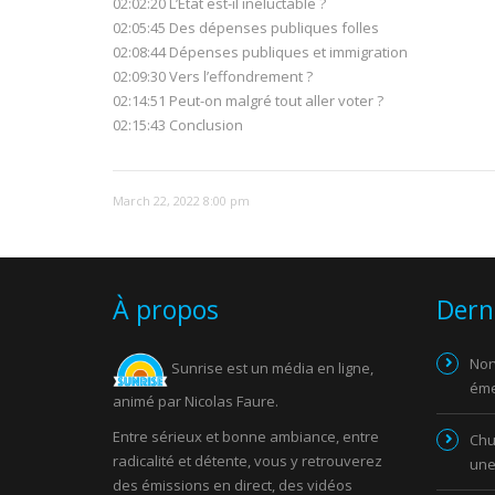
02:02:20 L’État est-il inéluctable ?
02:05:45 Des dépenses publiques folles
02:08:44 Dépenses publiques et immigration
02:09:30 Vers l’effondrement ?
02:14:51 Peut-on malgré tout aller voter ?
02:15:43 Conclusion
March 22, 2022 8:00 pm
À propos
Dern
Nor
Sunrise est un média en ligne,
éme
animé par Nicolas Faure.
Entre sérieux et bonne ambiance, entre
Chut
radicalité et détente, vous y retrouverez
une
des émissions en direct, des vidéos