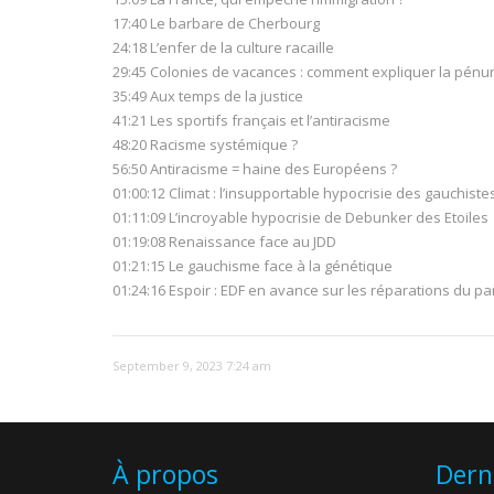
17:40 Le barbare de Cherbourg
24:18 L’enfer de la culture racaille
29:45 Colonies de vacances : comment expliquer la pénur
35:49 Aux temps de la justice
41:21 Les sportifs français et l’antiracisme
48:20 Racisme systémique ?
56:50 Antiracisme = haine des Européens ?
01:00:12 Climat : l’insupportable hypocrisie des gauchiste
01:11:09 L’incroyable hypocrisie de Debunker des Etoiles
01:19:08 Renaissance face au JDD
01:21:15 Le gauchisme face à la génétique
01:24:16 Espoir : EDF en avance sur les réparations du pa
September 9, 2023 7:24 am
À propos
Dern