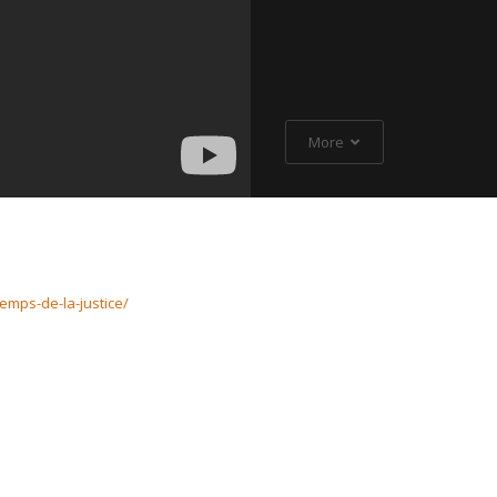
More
temps-de-la-justice/