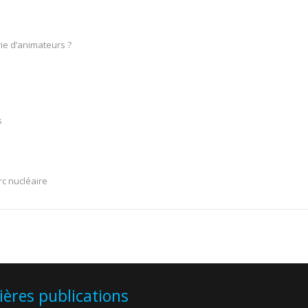
ie d’animateurs ?
s
rc nucléaire
ières publications