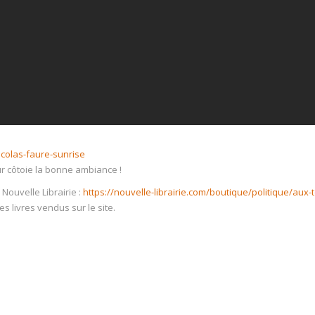
nicolas-faure-sunrise
r côtoie la bonne ambiance !
 Nouvelle Librairie :
https://nouvelle-librairie.com/boutique/politique/aux-
s livres vendus sur le site.