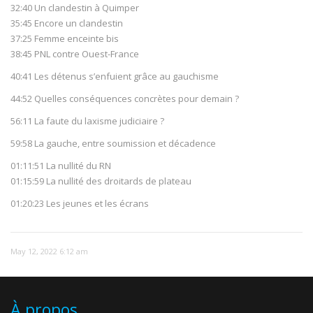
32:40 Un clandestin à Quimper
35:45 Encore un clandestin
37:25 Femme enceinte bis
38:45 PNL contre Ouest-France
40:41 Les détenus s’enfuient grâce au gauchisme
44:52 Quelles conséquences concrètes pour demain ?
56:11 La faute du laxisme judiciaire ?
59:58 La gauche, entre soumission et décadence
01:11:51 La nullité du RN
01:15:59 La nullité des droitards de plateau
01:20:23 Les jeunes et les écrans
May 12, 2022 6:12 am
À propos