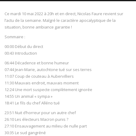
Ce mardi 10 mai 2022 à 20h et en direct, Nicolas Faure revient sur
l’actu de la semaine. Malgré le caractère apocalyptique de la
situation, bonne ambiance garantie !
NOW PLAYING
Sommaire :
00:00 Début du direct
00:43 Introduction
06:44 Décadence et bonne humeur
07:44 Jean-Marie, autochtone tué sur ses terres
11:07 Coup de couteau à Aubervilliers
11:30 Mauvais endroit, mauvais moment
12:24 Une mort suspecte complètement ignorée
14:55 Un animal « sympa »
18:41 Le fils du chef Alléno tué
23:51 Nuit d’horreur pour un autre chef
26:10 Les électeurs Macron punis ?
27:10 Ensauvagement au milieu de nulle part
30:35 Le sud gangréné