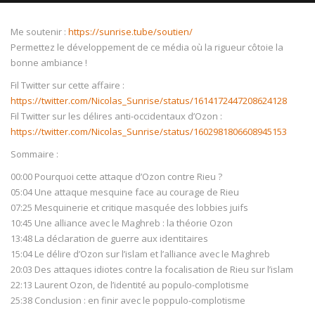
Me soutenir :
https://sunrise.tube/soutien/
Permettez le développement de ce média où la rigueur côtoie la
bonne ambiance !
NOW PLAYING
Fil Twitter sur cette affaire :
https://twitter.com/Nicolas_Sunrise/status/1614172447208624128
Fil Twitter sur les délires anti-occidentaux d’Ozon :
https://twitter.com/Nicolas_Sunrise/status/1602981806608945153
Sommaire :
00:00 Pourquoi cette attaque d’Ozon contre Rieu ?
05:04 Une attaque mesquine face au courage de Rieu
07:25 Mesquinerie et critique masquée des lobbies juifs
10:45 Une alliance avec le Maghreb : la théorie Ozon
13:48 La déclaration de guerre aux identitaires
15:04 Le délire d’Ozon sur l’islam et l’alliance avec le Maghreb
20:03 Des attaques idiotes contre la focalisation de Rieu sur l’islam
22:13 Laurent Ozon, de l’identité au populo-complotisme
25:38 Conclusion : en finir avec le poppulo-complotisme