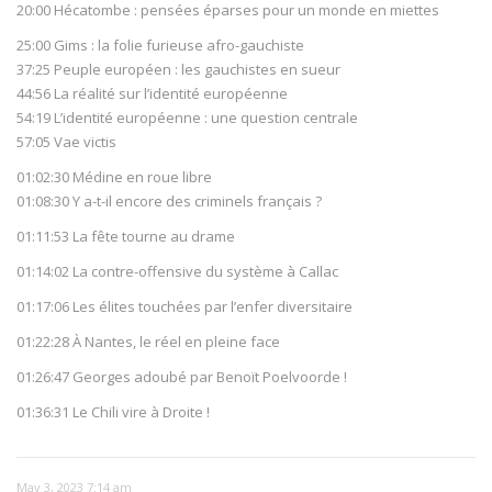
20:00 Hécatombe : pensées éparses pour un monde en miettes
25:00 Gims : la folie furieuse afro-gauchiste
37:25 Peuple européen : les gauchistes en sueur
44:56 La réalité sur l’identité européenne
54:19 L’identité européenne : une question centrale
57:05 Vae victis
01:02:30 Médine en roue libre
01:08:30 Y a-t-il encore des criminels français ?
01:11:53 La fête tourne au drame
01:14:02 La contre-offensive du système à Callac
01:17:06 Les élites touchées par l’enfer diversitaire
01:22:28 À Nantes, le réel en pleine face
01:26:47 Georges adoubé par Benoït Poelvoorde !
01:36:31 Le Chili vire à Droite !
May 3, 2023 7:14 am