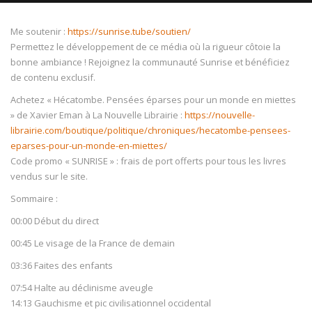
Me soutenir :
https://sunrise.tube/soutien/
Permettez le développement de ce média où la rigueur côtoie la
bonne ambiance ! Rejoignez la communauté Sunrise et bénéficiez
de contenu exclusif.
NOW PLAYING
Achetez « Hécatombe. Pensées éparses pour un monde en miettes
» de Xavier Eman à La Nouvelle Librairie :
https://nouvelle-
librairie.com/boutique/politique/chroniques/hecatombe-pensees-
eparses-pour-un-monde-en-miettes/
Code promo « SUNRISE » : frais de port offerts pour tous les livres
vendus sur le site.
Sommaire :
00:00 Début du direct
00:45 Le visage de la France de demain
03:36 Faites des enfants
07:54 Halte au déclinisme aveugle
14:13 Gauchisme et pic civilisationnel occidental