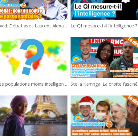
Covid. Débat avec Laurent Alexandre – Nouvelle Vague #3
Des populations moins intelligentes que d’autres ? 🌍📏
Stell