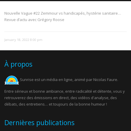
Nouvelle Vague #22 Zemmour vs handicapés, hystérie sanitaire…
Revue d’actu avec Grégory Roose
NOW PLAYING
January 18, 2022 8:00 pm
À propos
Sunrise est un média en ligne, animé par Nicolas Faure.
Entre sérieux et bonne ambiance, entre radicalité et détente, vous y
retrouverez des émissions en direct, des vidéos d'analyse, des
débats, des entretiens… et toujours de la bonne humeur !
Dernières publications