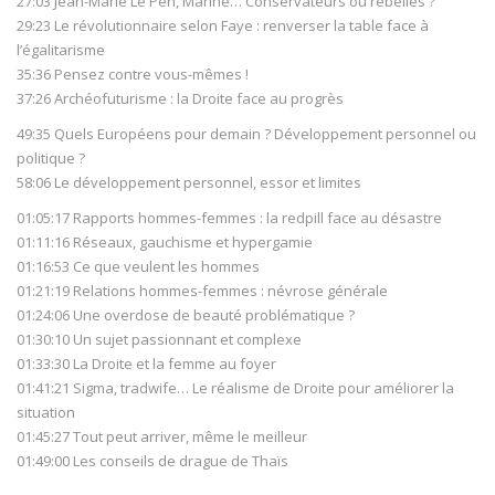
27:03 Jean-Marie Le Pen, Marine… Conservateurs ou rebelles ?
29:23 Le révolutionnaire selon Faye : renverser la table face à
l’égalitarisme
35:36 Pensez contre vous-mêmes !
37:26 Archéofuturisme : la Droite face au progrès
49:35 Quels Européens pour demain ? Développement personnel ou
politique ?
58:06 Le développement personnel, essor et limites
01:05:17 Rapports hommes-femmes : la redpill face au désastre
01:11:16 Réseaux, gauchisme et hypergamie
01:16:53 Ce que veulent les hommes
01:21:19 Relations hommes-femmes : névrose générale
01:24:06 Une overdose de beauté problématique ?
01:30:10 Un sujet passionnant et complexe
01:33:30 La Droite et la femme au foyer
01:41:21 Sigma, tradwife… Le réalisme de Droite pour améliorer la
situation
01:45:27 Tout peut arriver, même le meilleur
01:49:00 Les conseils de drague de Thaïs