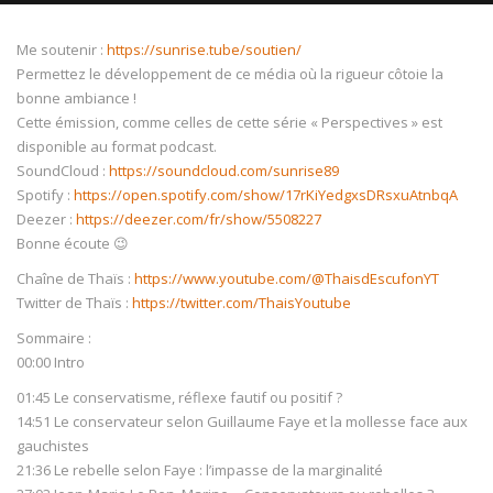
Me soutenir :
https://sunrise.tube/soutien/
Permettez le développement de ce média où la rigueur côtoie la
bonne ambiance !
Cette émission, comme celles de cette série « Perspectives » est
NOW PLAYING
disponible au format podcast.
SoundCloud :
https://soundcloud.com/sunrise89
Spotify :
https://open.spotify.com/show/17rKiYedgxsDRsxuAtnbqA
Deezer :
https://deezer.com/fr/show/5508227
Bonne écoute 😉
Chaîne de Thaïs :
https://www.youtube.com/@ThaisdEscufonYT
Twitter de Thaïs :
https://twitter.com/ThaisYoutube
Sommaire :
00:00 Intro
01:45 Le conservatisme, réflexe fautif ou positif ?
14:51 Le conservateur selon Guillaume Faye et la mollesse face aux
gauchistes
21:36 Le rebelle selon Faye : l’impasse de la marginalité