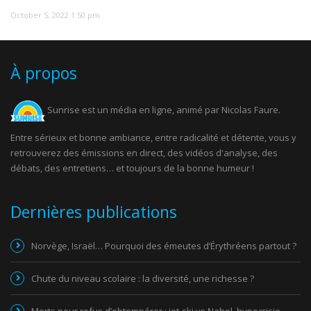
October 5, 2022 1:50 pm
À propos
Sunrise est un média en ligne, animé par Nicolas Faure.
Entre sérieux et bonne ambiance, entre radicalité et détente, vous y
retrouverez des émissions en direct, des vidéos d'analyse, des
débats, des entretiens… et toujours de la bonne humeur !
Dernières publications
Norvège, Israël… Pourquoi des émeutes d’Érythréens partout ?
Chute du niveau scolaire : la diversité, une richesse ?
Morts pour refus d’obtempérer : jet-ski vs Nahel, hypocrisie