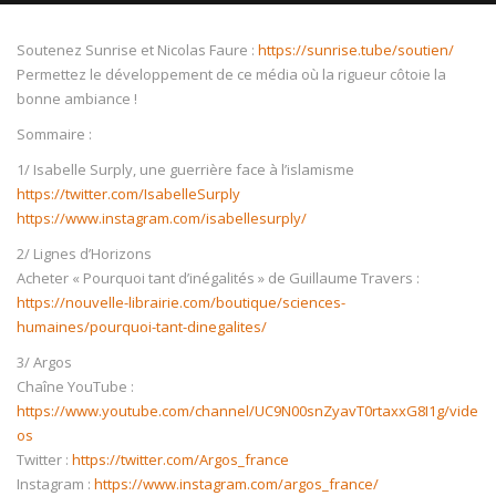
Soutenez Sunrise et Nicolas Faure :
https://sunrise.tube/soutien/
Permettez le développement de ce média où la rigueur côtoie la
bonne ambiance !
NOW PLAYING
Sommaire :
1/ Isabelle Surply, une guerrière face à l’islamisme
https://twitter.com/IsabelleSurply
https://www.instagram.com/isabellesurply/
2/ Lignes d’Horizons
Acheter « Pourquoi tant d’inégalités » de Guillaume Travers :
https://nouvelle-librairie.com/boutique/sciences-
humaines/pourquoi-tant-dinegalites/
3/ Argos
Chaîne YouTube :
https://www.youtube.com/channel/UC9N00snZyavT0rtaxxG8I1g/vide
os
Twitter :
https://twitter.com/Argos_france
Instagram :
https://www.instagram.com/argos_france/