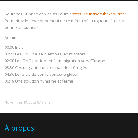
Soutenez Sunrise et Nicolas Faure :
https://sunrise.tube/soutien/
Permettez le développement de ce média où la rigueur côtoie la
bonne ambiance !
NOW PLAYING
Sommaire :
00:00 Intro
00:22 Les ONG ne sauvent pas les migrants
02:00 Les ONG participent à l’immigration vers l’Europe
03:30 Ces migrants ne sont pas des réfugiés
04:36 Le refus de voir le contexte global
06:19 Une solution humaine et ferme
November 18, 2022 8:18 am
À propos