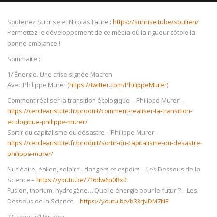
Soutenez Sunrise et Nicolas Faure :
https://sunrise.tube/soutien/
Permettez le développement de ce média où la rigueur côtoie la
bonne ambiance !
NOW PLAYING
Sommaire :
1/ Énergie. Une crise signée Macron
Avec Philippe Murer (
https://twitter.com/PhilippeMurer
)
Comment réaliser la transition écologique – Philippe Murer –
https://cerclearistote.fr/produit/comment-realiser-la-transition-
ecologique-philippe-murer/
Sortir du capitalisme du désastre – Philippe Murer –
https://cerclearistote.fr/produit/sortir-du-capitalisme-du-desastre-
philippe-murer/
Nucléaire, éolien, solaire : dangers et espoirs – Les Dessous de la
Science –
https://youtu.be/716dw6p0Rx0
Fusion, thorium, hydrogène… Quelle énergie pour le futur ? – Les
Dessous de la Science –
https://youtu.be/b33rjvDM7NE
2/ Lignes d’Horizons