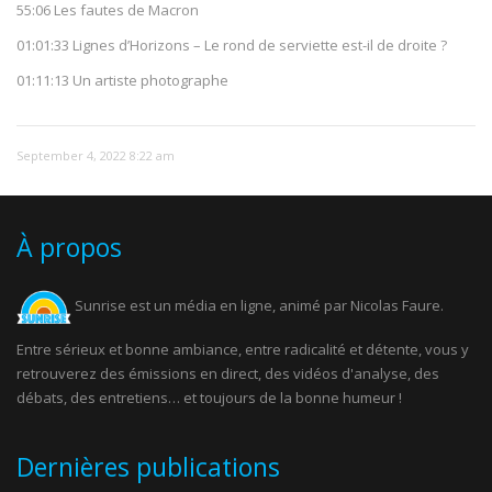
55:06 Les fautes de Macron
01:01:33 Lignes d’Horizons – Le rond de serviette est-il de droite ?
01:11:13 Un artiste photographe
September 4, 2022 8:22 am
À propos
Sunrise est un média en ligne, animé par Nicolas Faure.
Entre sérieux et bonne ambiance, entre radicalité et détente, vous y
retrouverez des émissions en direct, des vidéos d'analyse, des
débats, des entretiens… et toujours de la bonne humeur !
Dernières publications