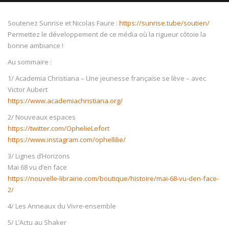
Soutenez Sunrise et Nicolas Faure :
https://sunrise.tube/soutien/
Permettez le développement de ce média où la rigueur côtoie la
bonne ambiance !
NOW PLAYING
Au sommaire :
1/ Academia Christiana – Une jeunesse française se lève – avec
Victor Aubert
https://www.academiachristiana.org/
2/ Nouveaux espaces
https://twitter.com/OphelieLefort
https://www.instagram.com/ophellilie/
3/ Lignes d’Horizons
Mai 68 vu d’en face
https://nouvelle-librairie.com/boutique/histoire/mai-68-vu-den-face-
2/
4/ Les Anneaux du Vivre-ensemble
5/ L’Actu au Shaker