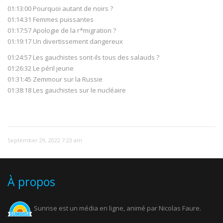
01:13:00 Pourquoi autant de noirs ?
01:14:31 Femmes puissantes
01:17:57 Apologie de la r*migration ?
01:19:17 Un divertissement dangereux
01:24:57 Les gauchistes sont-ils tous des salauds ?
01:26:32 Le péril jeune
01:31:45 Zemmour sur la Russie
01:38:18 Les gauchistes sur le nucléaire
September 29, 2022 7:23 am
À propos
Sunrise est un média en ligne, animé par Nicolas Faure.