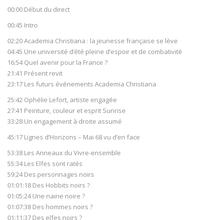
00:00 Début du direct
00:45 Intro
02:20 Academia Christiana : la jeunesse française se lève
04:45 Une université d’été pleine d’espoir et de combativité
16:54 Quel avenir pour la France ?
21:41 Présent revit
23:17 Les futurs événements Academia Christiana
25:42 Ophélie Lefort, artiste engagée
27:41 Peinture, couleur et esprit Sunrise
33:28 Un engagement à droite assumé
45:17 Lignes d’Horizons – Mai 68 vu d’en face
53:38 Les Anneaux du Vivre-ensemble
55:34 Les Elfes sont ratés
59:24 Des personnages noirs
01:01:18 Des Hobbits noirs ?
01:05:24 Une naine noire ?
01:07:38 Des hommes noirs ?
01:11:37 Des elfes noirs ?