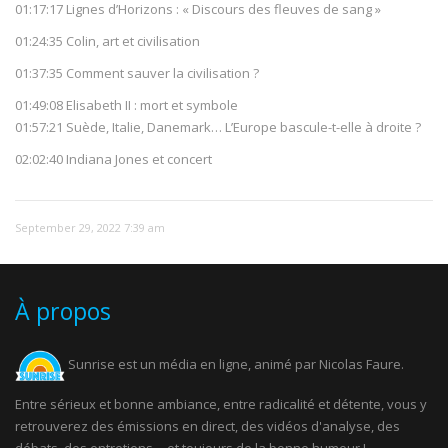
01:17:17 Lignes d’Horizons : « Discours des fleuves de sang »
01:24:35 Colin, art et civilisation
01:37:35 Comment sauver la civilisation ?
01:49:08 Elisabeth II : mort et symbole
01:57:21 Suède, Italie, Danemark… L’Europe bascule-t-elle à droite ?
02:02:40 Indiana Jones et concert
September 29, 2022 7:39 am
À propos
Sunrise est un média en ligne, animé par Nicolas Faure.
Entre sérieux et bonne ambiance, entre radicalité et détente, vous y
retrouverez des émissions en direct, des vidéos d'analyse, des
débats, des entretiens… et toujours de la bonne humeur !