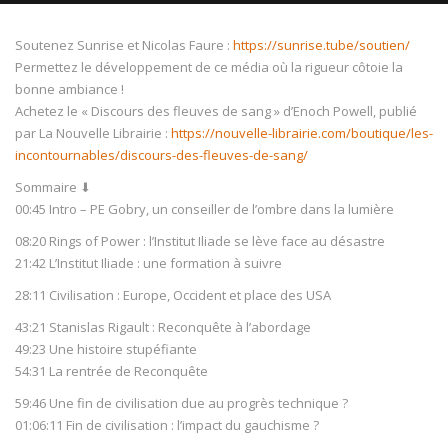
Soutenez Sunrise et Nicolas Faure :
https://sunrise.tube/soutien/
Permettez le développement de ce média où la rigueur côtoie la
bonne ambiance !
Achetez le « Discours des fleuves de sang » d’Enoch Powell, publié
NOW PLAYING
par La Nouvelle Librairie :
https://nouvelle-librairie.com/boutique/les-
incontournables/discours-des-fleuves-de-sang/
Sommaire ⬇
00:45 Intro – PE Gobry, un conseiller de l’ombre dans la lumière
08:20 Rings of Power : l’Institut Iliade se lève face au désastre
21:42 L’Institut Iliade : une formation à suivre
28:11 Civilisation : Europe, Occident et place des USA
43:21 Stanislas Rigault : Reconquête à l’abordage
49:23 Une histoire stupéfiante
54:31 La rentrée de Reconquête
59:46 Une fin de civilisation due au progrès technique ?
01:06:11 Fin de civilisation : l’impact du gauchisme ?